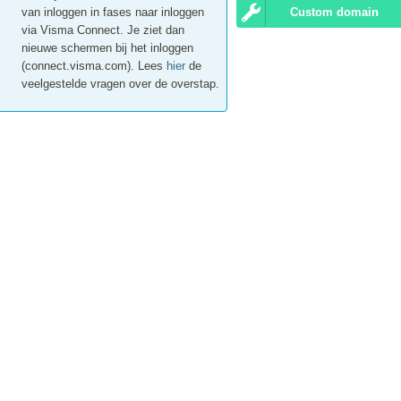
van inloggen in fases naar inloggen
Custom domain
via Visma Connect. Je ziet dan
nieuwe schermen bij het inloggen
(connect.visma.com
). Lees
hier
de
veelgestelde vragen over de overstap.