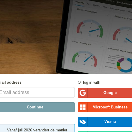
ail address
Or log in with
Google
Continue
Microsoft Business
Visma
Vanaf juli 2026 verandert de manier